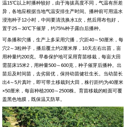
温15℃以上时播种较好，由于海拔高度不同，气温有所差
异，各地应根据当地气温安排生产时间。播种前可用温水
浸泡种子12小时，中间要清洗换水1次，然后用布包好，
置于25～30℃下催芽，约75%种子露白后播种。
可条播和穴播，生产上多采用穴播，穴距40～50厘米，每
穴2～3粒种子，播后覆土约2厘米厚，10天左右出苗，亩
用种量约200克。早春保护地可采用育苗移栽，每亩大田
需苗床15米2，用种量500～600克，种子催芽后播种。出
苗后及时间苗，去劣留优，保持幼苗健壮生长。当幼苗长
出4～5片真叶，即可带土移栽到大田，株行距约为40厘米
×50厘米，每亩种植2000～2500株。育苗移栽的畦面可覆
盖黑色地膜，既保温又防草。