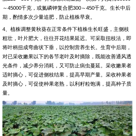
～45000千克，或氮磷钾复合肥300～450千克。生长中后
期，酌情多次少量追肥，防止植株早衰。
4、植株调整黄秋葵在正常条件下植株生长旺盛，主侧枝
粗壮，叶片肥大，往往开花结果延迟。可采取扭枝法，即
将叶柄扭成弯曲状下垂，以控制营养生长。生育中后期，
对已采收嫩果以下的各节老叶及时摘除，既能改善通风透
光条件，减少养分消耗，又可防止病虫蔓延。采收嫩果者
适时摘心，可促进侧枝结果，提高早期产量。采收种果者
及时摘心，可促使种果老熟，以利籽粒饱满，提高种子质
量。