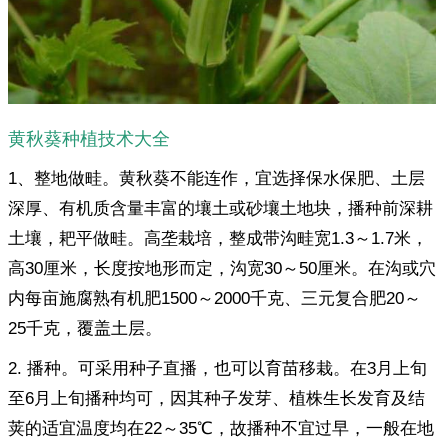
黄秋葵种植技术大全
1、整地做畦。黄秋葵不能连作，宜选择保水保肥、土层
深厚、有机质含量丰富的壤土或砂壤土地块，播种前深耕
土壤，耙平做畦。高垄栽培，整成带沟畦宽1.3～1.7米，
高30厘米，长度按地形而定，沟宽30～50厘米。在沟或穴
内每亩施腐熟有机肥1500～2000千克、三元复合肥20～
25千克，覆盖土层。
2. 播种。可采用种子直播，也可以育苗移栽。在3月上旬
至6月上旬播种均可，因其种子发芽、植株生长发育及结
荚的适宜温度均在22～35℃，故播种不宜过早，一般在地