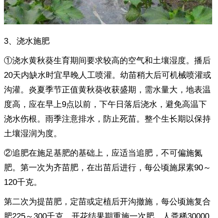
3、浇水施肥
①浇水黄秋葵生育期间要求较高的空气和土壤湿度。播后
20天内缺水时宜早晚人工喷灌。幼苗稍大后可机械喷灌或
沟灌。炎夏季节正值黄秋葵收获盛期，需水量大，地表温
度高，应在早上9点以前，下午日落后浇水，避免高温下
浇水伤根。雨季注意排水，防止死苗。整个生长期以保持
土壤湿润为度。
②追肥在施足基肥的基础上，应适当追肥，不可偏施氮
肥。第一次为齐苗肥，在出苗后进行，每公顷施尿素90～
120千克。
第二次为提苗肥，定苗或定植后开沟撤施，每公顷施复合
肥225～300千克。开花结果期重施一次肥，人粪稀30000