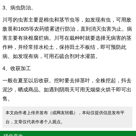
3、病虫防治。
川芎的虫害主要是棉虫和茎节虫等，如发现有虫，可用敌
敌畏和1605等农药喷雾进行防治，直到消灭虫害为止。病
害主要有块根腐烂病。川芎在栽种时就要选择无病害的茎
作种，并经常排水松土，保持田土不板结，即可预防此
病。如发现有病，可用石硫合剂对水灌苗。
4、收获加工
一般在夏至以后收获。挖时要去掉茎叶，全株挖起，抖去
泥沙，晒成商品。如遇到阴雨天可用无烟柴火烘干即可出
售。
本文由作者上传并发布（或网友转载），本站仅提供信息发布平
台，文章仅代表作者个人观点。