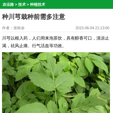
农业路
>
技术
>
种植技术
种川芎栽种前需多注意
作者：张秋余
2015-06-04 21:13:00
川芎以根入药，人们用来泡茶饮，具有醇香可口，清凉止
渴，祛风止痛、行气活血等功效。