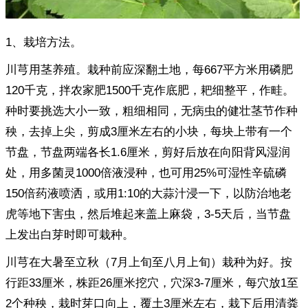
1、栽培方法。
川芎用茎养殖。栽种前应深翻土地，每667平方米用磷肥
120千克，拌农家肥1500千克作底肥，耙细整平，作畦。
种时要挑选大小一致，粗细相同，无病虫的健壮茎节作种
秧，去掉上尖，剪成3厘米左右的小块，每块上带有一个
节盘，节盘两端各长1.6厘米，剪好后放在向阳背风湿润
处，用多菌灵1000倍液浸种，也可用25%可湿性辛硫磷
150倍药液喷洒，或用1:10的大蒜汁浸一下，以防治地老
虎等地下害虫，然后堆起来盖上麻袋，3-5天后，当节盘
上发出白芽时即可栽种。
川芎在大暑至立秋（7月上旬至八月上旬）栽种为好。按
行距33厘米，株距26厘米挖穴，穴深3-7厘米，每穴放1至
2个种秧，栽时芽口向上，覆土3厘米左右，栽下后用清粪