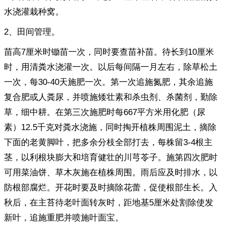
水浇灌栽种窝。
2、田间管理。
苗高7厘米时锄苗一次，同时要查苗补苗。待长到10厘米
时，用清粪水浇灌一次。以后每间隔一月左右，除草松土
一次，每30-40天施肥一次。第一次追施氮肥，其余追施
复合肥或人粪尿，并喷施矮壮素和杀虫剂、杀菌剂，勤除
草，细中耕。在第三次施肥时每667平方米用化肥（尿
素）12.5千克对粪水浇施，同时掏开植株周围泥土，摘除
下面的老黄脚叶，把多余分枝全部打去，每株留3-4根主
茎，以利根块膨大和培育健壮的川芎苓子。施第四次肥时
可用菜油饼、草木灰施在植株周围。雨后应及时排水，以
防根部腐烂。开花时要及时摘除花蕾，促使根部生长。入
秋后，在主苔待老叶面转灰时，距地基5厘米处割除使发
新叶，追施重肥并喷施叶面宝。